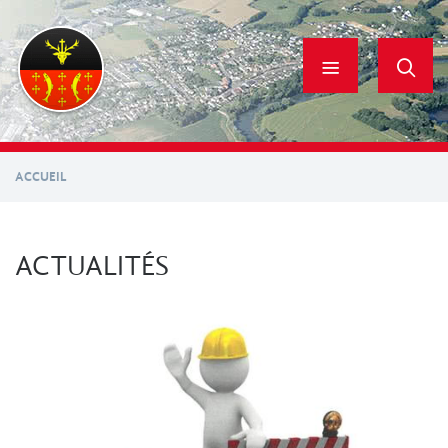
Aller
au
contenu
principal
ACCUEIL
ACTUALITÉS