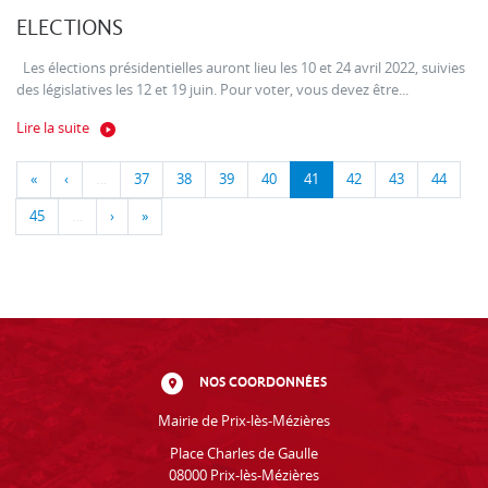
ELECTIONS
Les élections présidentielles auront lieu les 10 et 24 avril 2022, suivies
des législatives les 12 et 19 juin. Pour voter, vous devez être...
Lire la suite
«
‹
…
37
38
39
40
41
42
43
44
45
…
›
»
NOS COORDONNÉES
Mairie de Prix-lès-Mézières
Place Charles de Gaulle
08000 Prix-lès-Mézières