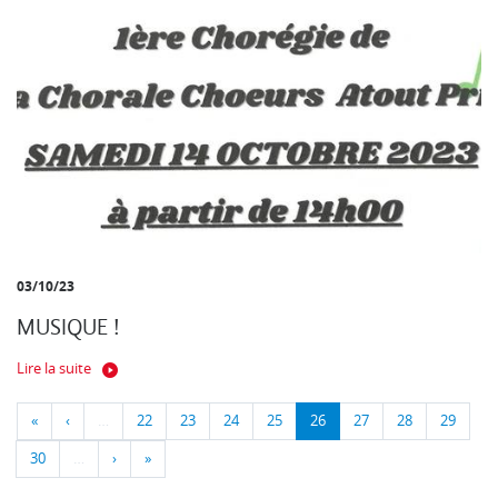
03/10/23
MUSIQUE !
Lire la suite
«
‹
…
22
23
24
25
26
27
28
29
30
…
›
»