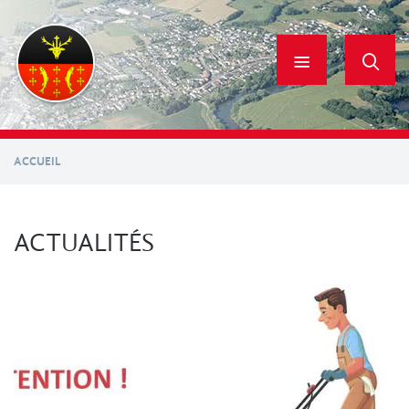
Aller
au
contenu
principal
ACCUEIL
ACTUALITÉS