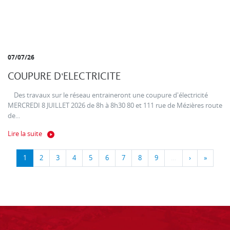
07/07/26
COUPURE D'ELECTRICITE
Des travaux sur le réseau entraineront une coupure d'électricité
MERCREDI 8 JUILLET 2026 de 8h à 8h30 80 et 111 rue de Mézières route
de...
Lire la suite
1
2
3
4
5
6
7
8
9
…
›
»