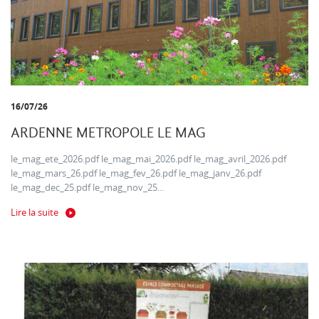
16/07/26
ARDENNE METROPOLE LE MAG
le_mag_ete_2026.pdf le_mag_mai_2026.pdf le_mag_avril_2026.pdf
le_mag_mars_26.pdf le_mag_fev_26.pdf le_mag_janv_26.pdf
le_mag_dec_25.pdf le_mag_nov_25...
Lire la suite