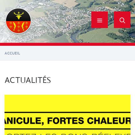
Aller
au
contenu
principal
ACCUEIL
ACTUALITÉS