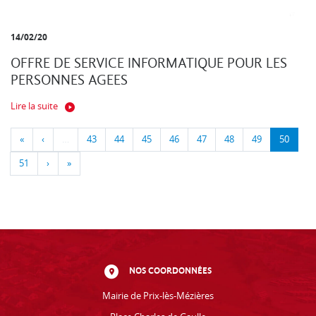
14/02/20
OFFRE DE SERVICE INFORMATIQUE POUR LES
PERSONNES AGEES
Lire la suite
«
‹
…
43
44
45
46
47
48
49
50
51
›
»
NOS COORDONNÉES
Mairie de Prix-lès-Mézières