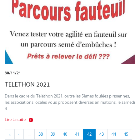
30/11/21
TELETHON 2021
Dans le cadre du Téléthon 2021, outre les 5èmes foulées pirisiennes,
les associations locales vous proposent diverses animations, le samedi
4...
Lire la suite
«
‹
…
38
39
40
41
42
43
44
45