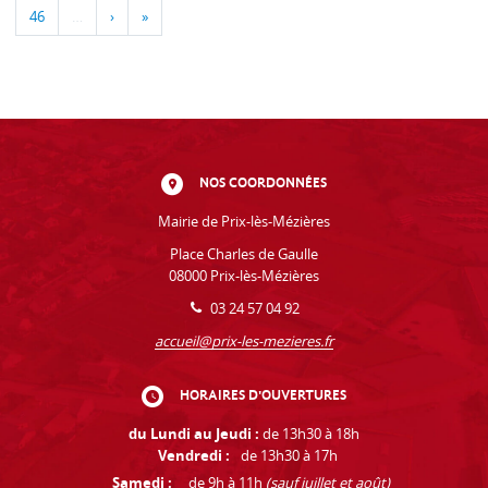
46
…
›
»
NOS COORDONNÉES
Mairie de Prix-lès-Mézières
Place Charles de Gaulle
08000 Prix-lès-Mézières
03 24 57 04 92
accueil@prix-les-mezieres.fr
HORAIRES D'OUVERTURES
du Lundi au Jeudi :
de 13h30 à 18h
Vendredi :
de 13h30 à 17h
Samedi :
de 9h à 11h
(sauf juillet et août)