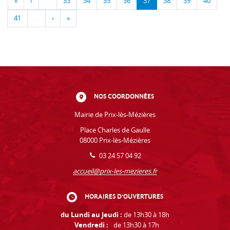
«
‹
…
33
34
35
36
37
38
39
40
41
…
›
»
NOS COORDONNÉES
Mairie de Prix-lès-Mézières
Place Charles de Gaulle
08000 Prix-lès-Mézières
03 24 57 04 92
accueil@prix-les-mezieres.fr
HORAIRES D'OUVERTURES
du Lundi au Jeudi :
de 13h30 à 18h
Vendredi :
de 13h30 à 17h