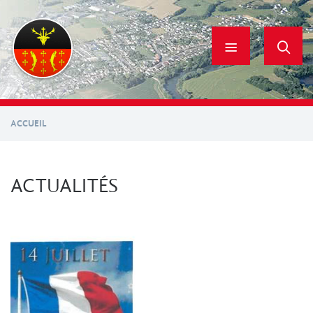
Aller
au
contenu
principal
ACCUEIL
ACTUALITÉS