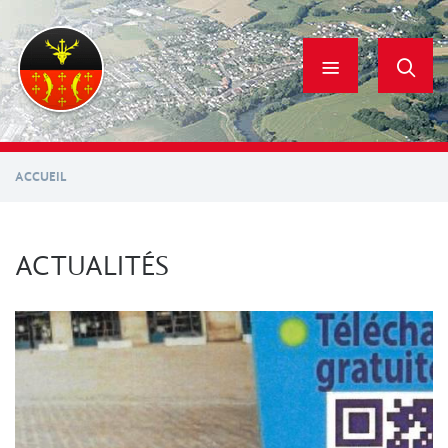
Aller
au
contenu
principal
ACCUEIL
ACTUALITÉS