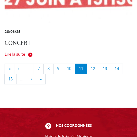
26/06/25
CONCERT
Lire la suite
«
‹
…
7
8
9
10
11
12
13
14
15
…
›
»
NOS COORDONNÉES
Mairie de Prix-lès-Mézières