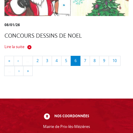
08/01/26
CONCOURS DESSINS DE NOEL
Lire la suite
«
‹
…
2
3
4
5
6
7
8
9
10
…
›
»
NOS COORDONNÉES
Mairie de Prix-lès-Mézières