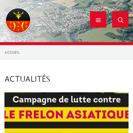
Aller
au
contenu
principal
ACCUEIL
ACTUALITÉS