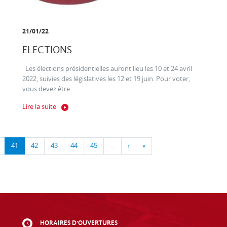
21/01/22
ELECTIONS
Les élections présidentielles auront lieu les 10 et 24 avril
2022, suivies des législatives les 12 et 19 juin. Pour voter,
vous devez être...
Lire la suite
41
42
43
44
45
…
›
»
HORAIRES D'OUVERTURES