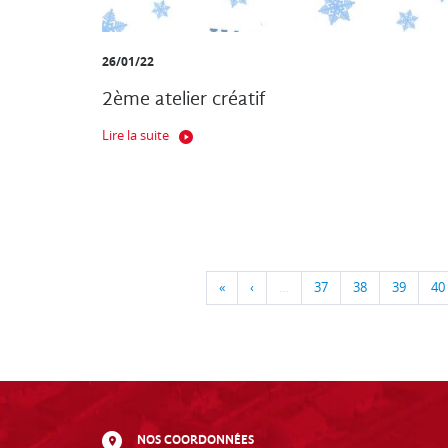
26/01/22
2ème atelier créatif
Lire la suite
«
‹
…
37
38
39
40
NOS COORDONNÉES