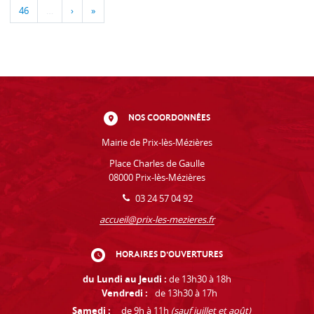
46
…
›
»
NOS COORDONNÉES
Mairie de Prix-lès-Mézières
Place Charles de Gaulle
08000 Prix-lès-Mézières
03 24 57 04 92
accueil@prix-les-mezieres.fr
HORAIRES D'OUVERTURES
du Lundi au Jeudi :
de 13h30 à 18h
Vendredi :
de 13h30 à 17h
Samedi :
de 9h à 11h
(sauf juillet et août)