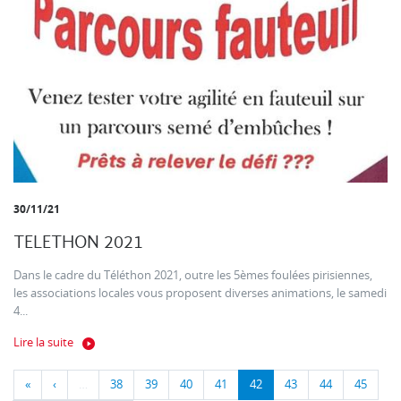
30/11/21
TELETHON 2021
Dans le cadre du Téléthon 2021, outre les 5èmes foulées pirisiennes,
les associations locales vous proposent diverses animations, le samedi
4...
Lire la suite
«
‹
…
38
39
40
41
42
43
44
45