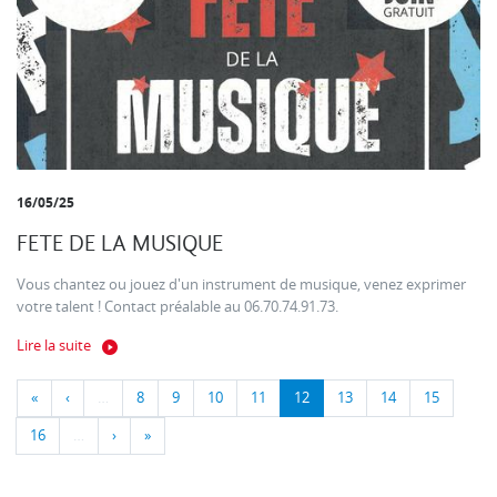
16/05/25
FETE DE LA MUSIQUE
Vous chantez ou jouez d'un instrument de musique, venez exprimer
votre talent ! Contact préalable au 06.70.74.91.73.
Lire la suite
«
‹
…
8
9
10
11
12
13
14
15
16
…
›
»