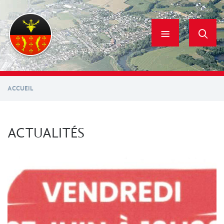
Aller
au
contenu
principal
ACCUEIL
ACTUALITÉS