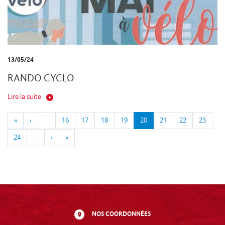
13/05/24
RANDO CYCLO
Lire la suite
«
‹
…
16
17
18
19
20
21
22
23
24
…
›
»
NOS COORDONNÉES