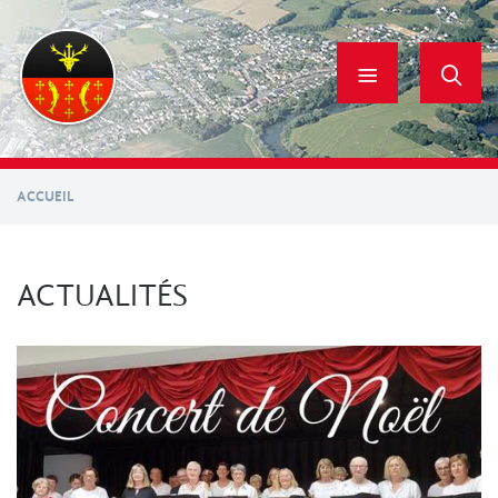
Aller
au
contenu
principal
ACCUEIL
ACTUALITÉS