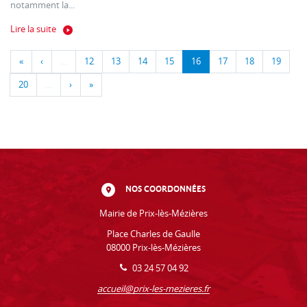
notamment la...
Lire la suite
«
‹
…
12
13
14
15
16
17
18
19
20
…
›
»
NOS COORDONNÉES
Mairie de Prix-lès-Mézières
Place Charles de Gaulle
08000 Prix-lès-Mézières
03 24 57 04 92
accueil@prix-les-mezieres.fr