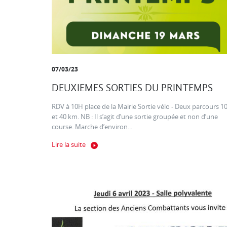
07/03/23
DEUXIEMES SORTIES DU PRINTEMPS
RDV à 10H place de la Mairie Sortie vélo - Deux parcours 1
et 40 km. NB : Il s’agit d’une sortie groupée et non d’une
course. Marche d’environ...
Lire la suite