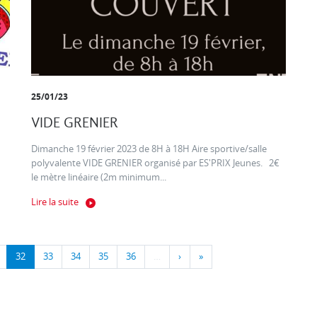
25/01/23
VIDE GRENIER
Dimanche 19 février 2023 de 8H à 18H Aire sportive/salle
polyvalente VIDE GRENIER organisé par ES'PRIX Jeunes. 2€
le mètre linéaire (2m minimum...
Lire la suite
32
33
34
35
36
…
›
»