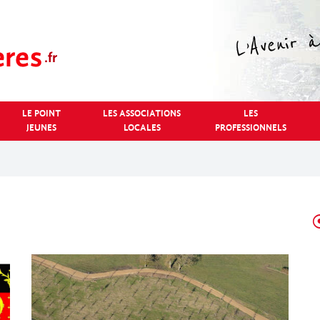
LE POINT
LES ASSOCIATIONS
LES
JEUNES
LOCALES
PROFESSIONNELS