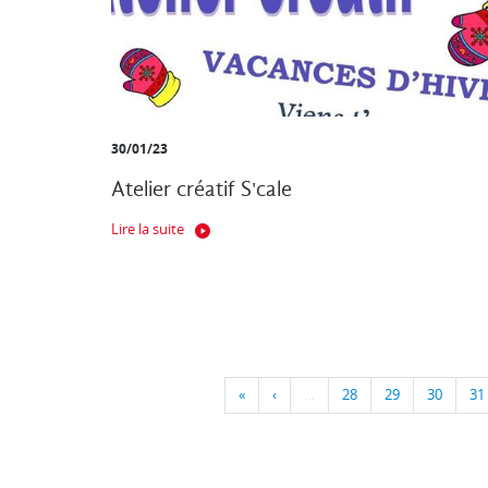
30/01/23
Atelier créatif S'cale
Lire la suite
«
‹
…
28
29
30
31