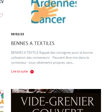
09/02/23
BENNES A TEXTILES
BENNES A TEXTILE Rappel des consignes pour la bonne
utilisation des conteneurs. Peuvent être mis dans le
conteneur : tous vêtements propres, secs...
Lire la suite