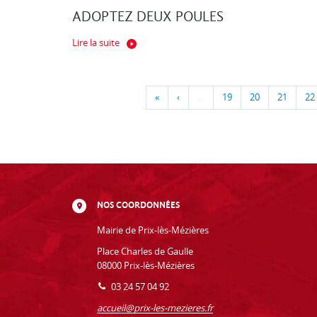
ADOPTEZ DEUX POULES
Lire la suite
«
‹
…
19
20
21
22
NOS COORDONNÉES
Mairie de Prix-lès-Mézières
Place Charles de Gaulle
08000 Prix-lès-Mézières
03 24 57 04 92
accueil@prix-les-mezieres.fr