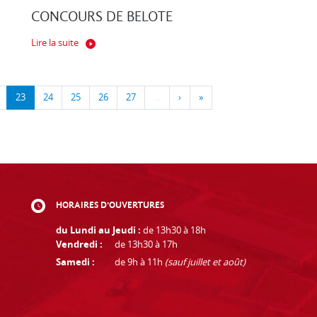
CONCOURS DE BELOTE
Lire la suite
23
24
25
26
27
…
›
»
HORAIRES D'OUVERTURES
du Lundi au Jeudi :
de 13h30 à 18h
Vendredi :
de 13h30 à 17h
Samedi :
de 9h à 11h
(sauf juillet et août)