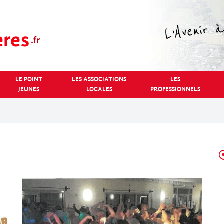
LE POINT
LES ASSOCIATIONS
LES
JEUNES
LOCALES
PROFESSIONNELS