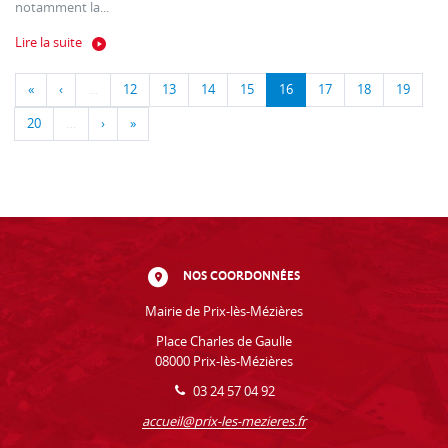
notamment la...
Lire la suite
«
‹
…
12
13
14
15
16
17
18
19
20
…
›
»
NOS COORDONNÉES
Mairie de Prix-lès-Mézières
Place Charles de Gaulle
08000 Prix-lès-Mézières
03 24 57 04 92
accueil@prix-les-mezieres.fr