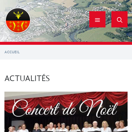
Aller
au
contenu
principal
ACCUEIL
ACTUALITÉS