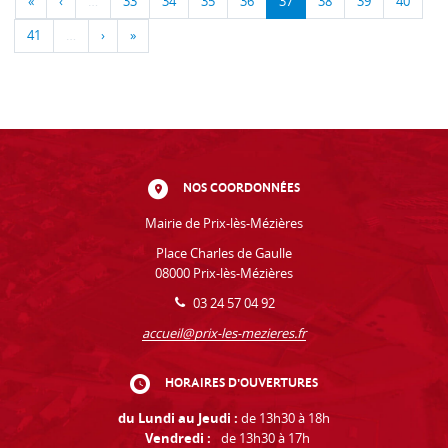
«
‹
…
33
34
35
36
37
38
39
40
41
…
›
»
NOS COORDONNÉES
Mairie de Prix-lès-Mézières
Place Charles de Gaulle
08000 Prix-lès-Mézières
03 24 57 04 92
accueil@prix-les-mezieres.fr
HORAIRES D'OUVERTURES
du Lundi au Jeudi :
de 13h30 à 18h
Vendredi :
de 13h30 à 17h