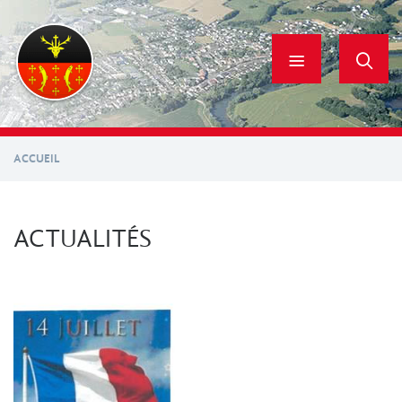
Aller
au
contenu
principal
ACCUEIL
ACTUALITÉS