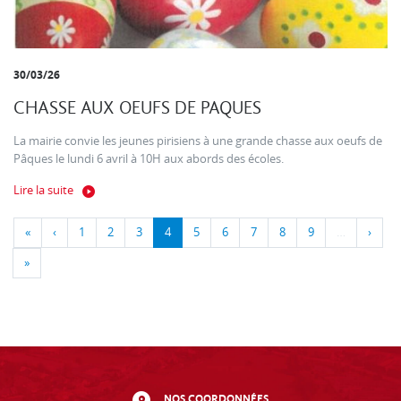
30/03/26
CHASSE AUX OEUFS DE PAQUES
La mairie convie les jeunes pirisiens à une grande chasse aux oeufs de
Pâques le lundi 6 avril à 10H aux abords des écoles.
Lire la suite
«
‹
1
2
3
4
5
6
7
8
9
…
›
»
NOS COORDONNÉES