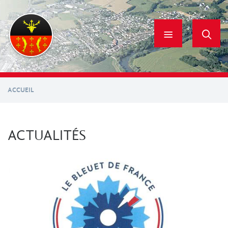
Aller
au
contenu
principal
ACCUEIL
ACTUALITÉS