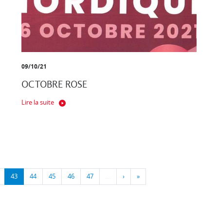
09/10/21
OCTOBRE ROSE
Lire la suite
43
44
45
46
47
…
›
»