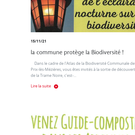
15/11/21
la commune protège la Biodiversité !
Dans le cadre de l'Atlas de la Biodiversité Communale de
Prix-lès-Mézières, vous êtes invités à la sortie de découver
de la Trame Noire, c'est-...
Lire la suite