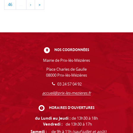
46
…
›
»
NOS COORDONNÉES
Mairie de Prix-lès-Mézières
Place Charles de Gaulle
08000 Prix-lès-Mézières
03 24 57 04 92
accueil@prix-les-mezieres.fr
HORAIRES D'OUVERTURES
du Lundi au Jeudi :
de 13h30 à 18h
Vendredi :
de 13h30 à 17h
Samedi :
de 9h à 11h
(sauf juillet et août)