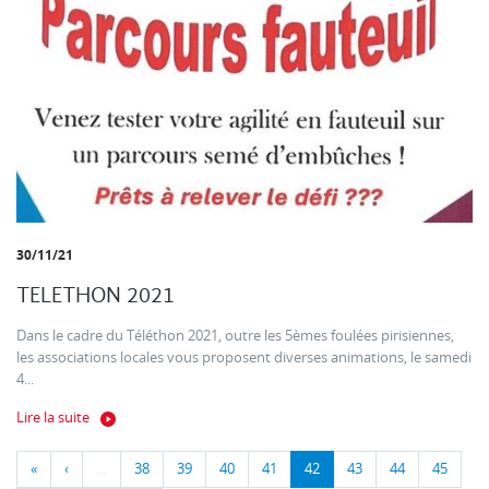
30/11/21
TELETHON 2021
Dans le cadre du Téléthon 2021, outre les 5èmes foulées pirisiennes,
les associations locales vous proposent diverses animations, le samedi
4...
Lire la suite
«
‹
…
38
39
40
41
42
43
44
45