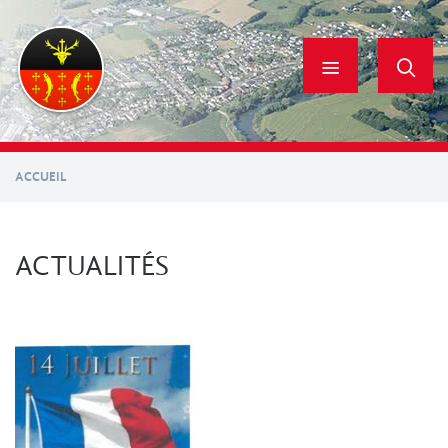
Aller
au
contenu
principal
ACCUEIL
ACTUALITÉS