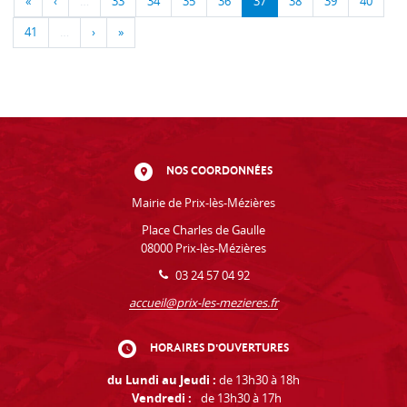
«
‹
…
33
34
35
36
37
38
39
40
41
…
›
»
NOS COORDONNÉES
Mairie de Prix-lès-Mézières
Place Charles de Gaulle
08000 Prix-lès-Mézières
03 24 57 04 92
accueil@prix-les-mezieres.fr
HORAIRES D'OUVERTURES
du Lundi au Jeudi :
de 13h30 à 18h
Vendredi :
de 13h30 à 17h