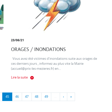
23/06/21
ORAGES / INONDATIONS
Vous avez été victimes d'inondations suite aux orages de
ces derniers jours , informez au plus vite la Mairie
(accueil@prix-les-mezieres.fr) en...
Lire la suite
45
46
47
48
49
…
›
»