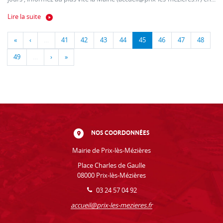
Lire la suite
«
‹
…
41
42
43
44
45
46
47
48
49
…
›
»
NOS COORDONNÉES
Mairie de Prix-lès-Mézières
Place Charles de Gaulle
08000 Prix-lès-Mézières
03 24 57 04 92
accueil@prix-les-mezieres.fr