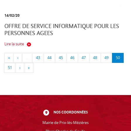
14/02/20
OFFRE DE SERVICE INFORMATIQUE POUR LES
PERSONNES AGEES
Lire la suite
«
‹
…
43
44
45
46
47
48
49
50
51
›
»
NOS COORDONNÉES
Mairie de Prix-lès-Mézières