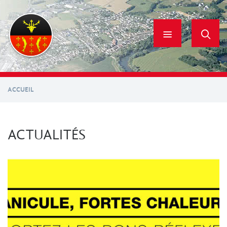
Aller
au
contenu
principal
ACCUEIL
ACTUALITÉS