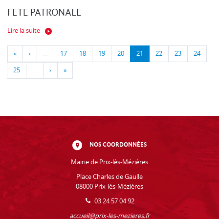
FETE PATRONALE
Lire la suite
«
‹
…
17
18
19
20
21
22
23
24
25
…
›
»
NOS COORDONNÉES
Mairie de Prix-lès-Mézières
Place Charles de Gaulle
08000 Prix-lès-Mézières
03 24 57 04 92
accueil@prix-les-mezieres.fr