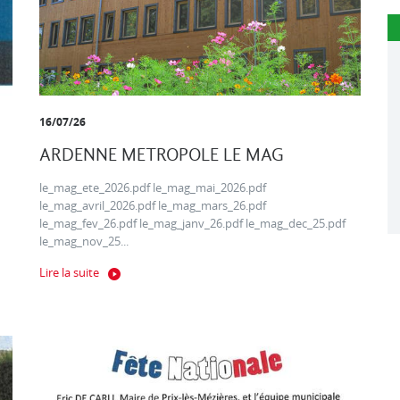
16/07/26
ARDENNE METROPOLE LE MAG
le_mag_ete_2026.pdf le_mag_mai_2026.pdf
le_mag_avril_2026.pdf le_mag_mars_26.pdf
le_mag_fev_26.pdf le_mag_janv_26.pdf le_mag_dec_25.pdf
le_mag_nov_25...
Lire la suite