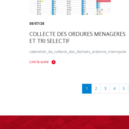
08/07/26
COLLECTE DES ORDURES MENAGERES
ET TRI SELECTIF
calendrier_de_collecte_des_dechets_ardenne_metropole
Lire la suite
1
2
3
4
5