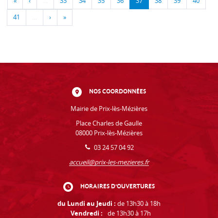
«
‹
…
33
34
35
36
37
38
39
40
41
…
›
»
NOS COORDONNÉES
Mairie de Prix-lès-Mézières
Place Charles de Gaulle
08000 Prix-lès-Mézières
03 24 57 04 92
accueil@prix-les-mezieres.fr
HORAIRES D'OUVERTURES
du Lundi au Jeudi :
de 13h30 à 18h
Vendredi :
de 13h30 à 17h