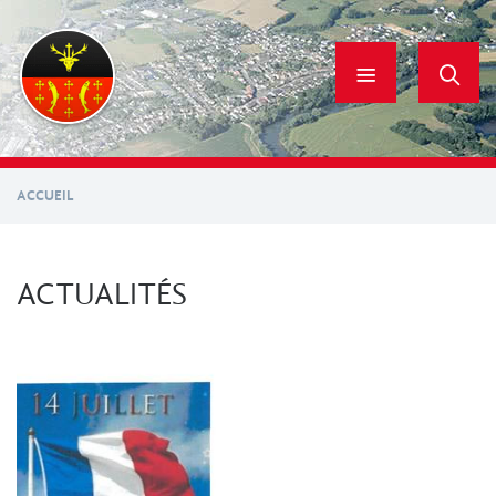
Aller
au
contenu
principal
ACCUEIL
ACTUALITÉS