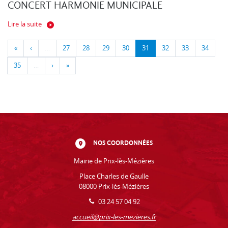
CONCERT HARMONIE MUNICIPALE
Lire la suite
«
‹
…
27
28
29
30
31
32
33
34
35
…
›
»
NOS COORDONNÉES
Mairie de Prix-lès-Mézières
Place Charles de Gaulle
08000 Prix-lès-Mézières
03 24 57 04 92
accueil@prix-les-mezieres.fr