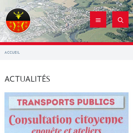
Aller
au
contenu
principal
ACCUEIL
ACTUALITÉS