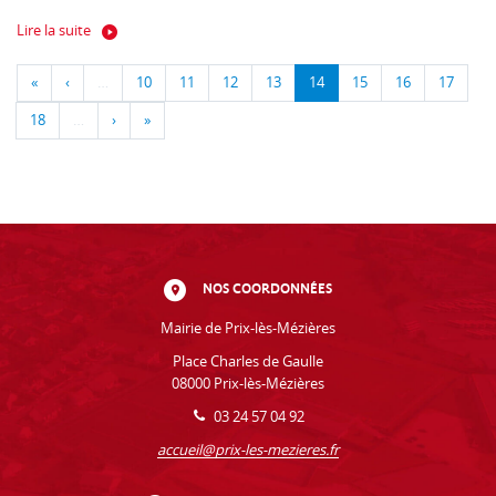
Lire la suite
«
‹
…
10
11
12
13
14
15
16
17
18
…
›
»
NOS COORDONNÉES
Mairie de Prix-lès-Mézières
Place Charles de Gaulle
08000 Prix-lès-Mézières
03 24 57 04 92
accueil@prix-les-mezieres.fr