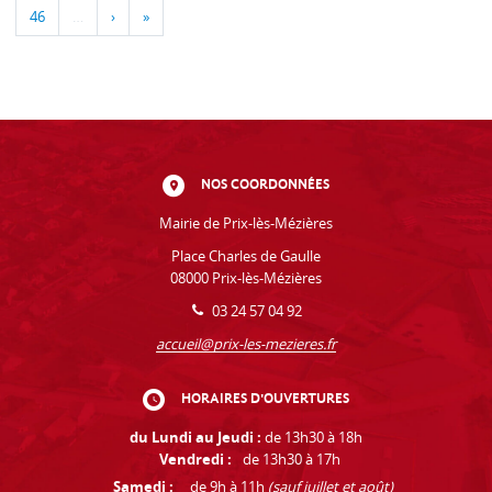
46
…
›
»
NOS COORDONNÉES
Mairie de Prix-lès-Mézières
Place Charles de Gaulle
08000 Prix-lès-Mézières
03 24 57 04 92
accueil@prix-les-mezieres.fr
HORAIRES D'OUVERTURES
du Lundi au Jeudi :
de 13h30 à 18h
Vendredi :
de 13h30 à 17h
Samedi :
de 9h à 11h
(sauf juillet et août)