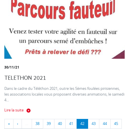
30/11/21
TELETHON 2021
Dans le cadre du Téléthon 2021, outre les 5èmes foulées pirisiennes,
les associations locales vous proposent diverses animations, le samedi
4...
Lire la suite
«
‹
…
38
39
40
41
42
43
44
45