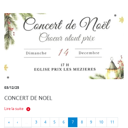
03/12/25
CONCERT DE NOEL
Lire la suite
«
‹
…
3
4
5
6
7
8
9
10
11