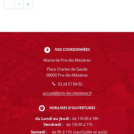
…
›
»
NOS COORDONNÉES
Mairie de Prix-lès-Mézières
Place Charles de Gaulle
08000 Prix-lès-Mézières
03 24 57 04 92
accueil@prix-les-mezieres.fr
HORAIRES D'OUVERTURES
du Lundi au Jeudi :
de 13h30 à 18h
Vendredi :
de 13h30 à 17h
Samedi :
de 9h à 11h
(sauf juillet et août)