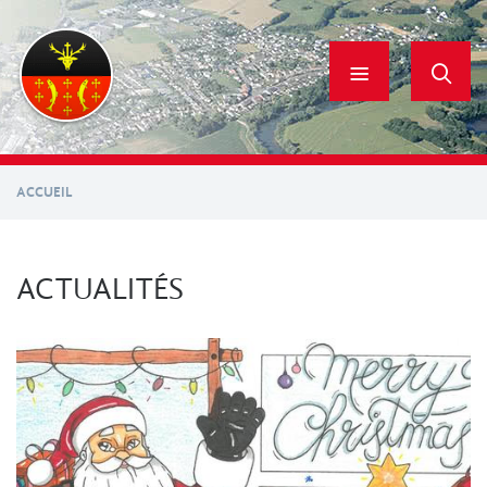
Aller
au
contenu
principal
ACCUEIL
ACTUALITÉS