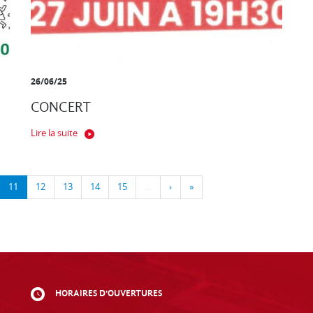
26/06/25
CONCERT
Lire la suite
11
12
13
14
15
…
›
»
HORAIRES D'OUVERTURES