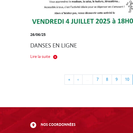
26/06/25
DANSES EN LIGNE
Lire la suite
«
‹
…
7
8
9
10
NOS COORDONNÉES