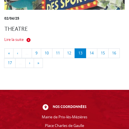
02/04/25
THEATRE
Lire la suite
«
‹
…
9
10
11
12
13
14
15
16
17
…
›
»
NOS COORDONNÉES
Mairie de Prix-lès-Mézières
Place Charles de Gaulle