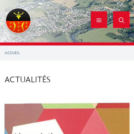
Aller
au
contenu
principal
ACCUEIL
ACTUALITÉS