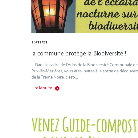
15/11/21
la commune protège la Biodiversité !
Dans le cadre de l'Atlas de la Biodiversité Communale de
Prix-lès-Mézières, vous êtes invités à la sortie de découver
de la Trame Noire, c'est-...
Lire la suite