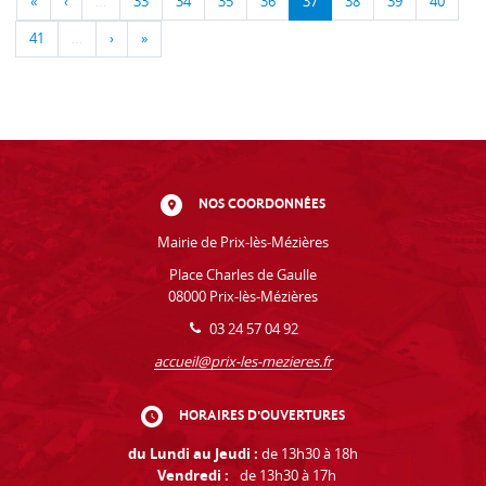
«
‹
…
33
34
35
36
37
38
39
40
41
…
›
»
NOS COORDONNÉES
Mairie de Prix-lès-Mézières
Place Charles de Gaulle
08000 Prix-lès-Mézières
03 24 57 04 92
accueil@prix-les-mezieres.fr
HORAIRES D'OUVERTURES
du Lundi au Jeudi :
de 13h30 à 18h
Vendredi :
de 13h30 à 17h