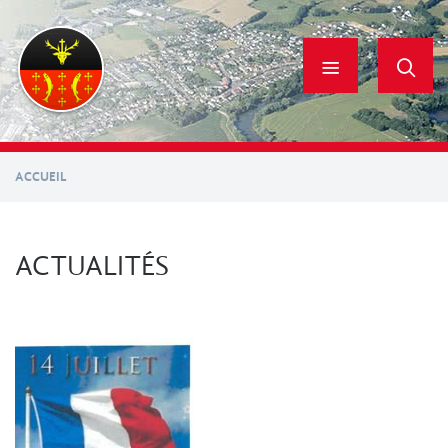
Aller
au
contenu
principal
ACCUEIL
ACTUALITÉS