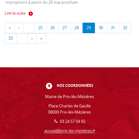
Inscriptions à partir du 20 mai prochain.
Lire la suite
«
‹
…
25
26
27
28
29
30
31
32
33
…
›
»
NOS COORDONNÉES
Mairie de Prix-lès-Mézières
Place Charles de Gaulle
08000 Prix-lès-Mézières
03 24 57 04 92
accueil@prix-les-mezieres.fr