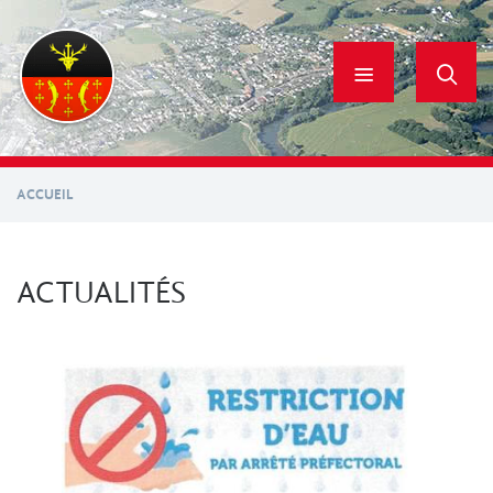
Aller
au
contenu
principal
ACCUEIL
ACTUALITÉS