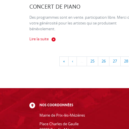
CONCERT DE PIANO
Des programmes sont en vente. participation libre. Merci 
votre générosité pour les artistes qui se produisent
bénévolement.
Lire la suite
«
‹
…
25
26
27
28
NOS COORDONNÉES
Mairie de Prix-lès-Mézières
Place Charles de Gaulle