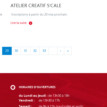
ATELIER CREATIF S'CALE
de
Inscriptions à partir du 20 mai prochain.
Lire la suite
29
30
31
32
33
…
›
»
HORAIRES D'OUVERTURES
du Lundi au Jeudi :
de 13h30 à 18h
Vendredi :
de 13h30 à 17h
Samedi :
de 9h à 11h
(sauf juillet et août)