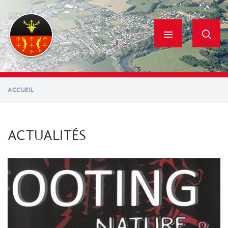
Aller
au
contenu
principal
ACCUEIL
ACTUALITÉS