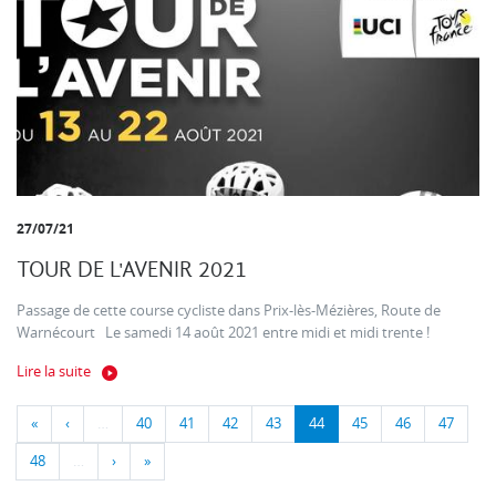
27/07/21
TOUR DE L'AVENIR 2021
Passage de cette course cycliste dans Prix-lès-Mézières, Route de
Warnécourt Le samedi 14 août 2021 entre midi et midi trente !
Lire la suite
«
‹
…
40
41
42
43
44
45
46
47
48
…
›
»