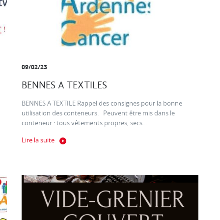
09/02/23
BENNES A TEXTILES
BENNES A TEXTILE Rappel des consignes pour la bonne
utilisation des conteneurs. Peuvent être mis dans le
conteneur : tous vêtements propres, secs...
Lire la suite