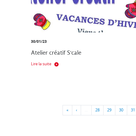
30/01/23
Atelier créatif S'cale
Lire la suite
«
‹
…
28
29
30
31