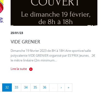
25/01/23
VIDE GRENIER
Dimanche 19 février 2023 de 8H à 18H Aire sportive/salle
polyvalente VIDE GRENIER organisé par ES'PRIX Jeunes. 2€
le mètre linéaire (2m minimum...
Lire la suite
32
33
34
35
36
…
›
»