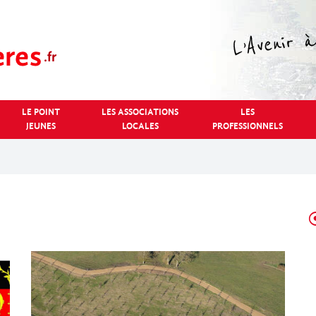
LE POINT
LES ASSOCIATIONS
LES
JEUNES
LOCALES
PROFESSIONNELS