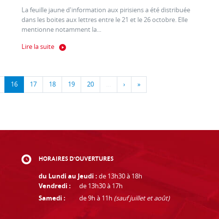
La feuille jaune d'information aux pirisiens a été distribuée
dans les boites aux lettres entre le 21 et le 26 octobre. Elle
mentionne notamment la...
Lire la suite
16
17
18
19
20
…
›
»
HORAIRES D'OUVERTURES
du Lundi au Jeudi :
de 13h30 à 18h
Vendredi :
de 13h30 à 17h
Samedi :
de 9h à 11h
(sauf juillet et août)