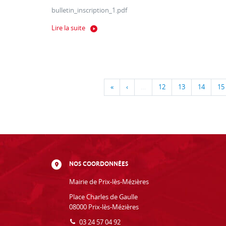
bulletin_inscription_1.pdf
Lire la suite
«
‹
…
12
13
14
15
NOS COORDONNÉES
Mairie de Prix-lès-Mézières
Place Charles de Gaulle
08000 Prix-lès-Mézières
03 24 57 04 92