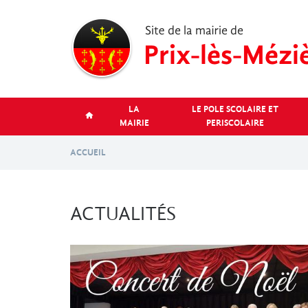
Aller
au
contenu
principal
LA
LE POLE SCOLAIRE ET
MAIRIE
PERISCOLAIRE
ACCUEIL
ACTUALITÉS