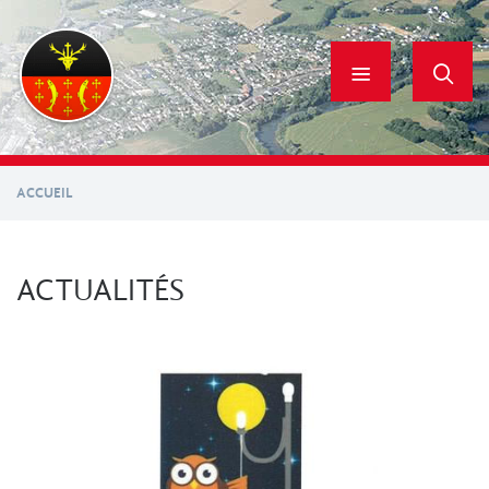
Aller
au
contenu
principal
ACCUEIL
ACTUALITÉS