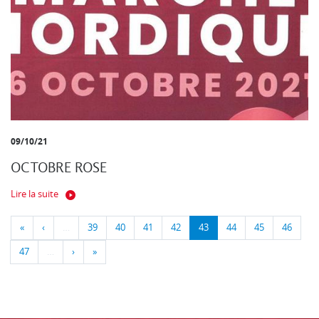
09/10/21
OCTOBRE ROSE
Lire la suite
«
‹
…
39
40
41
42
43
44
45
46
47
…
›
»