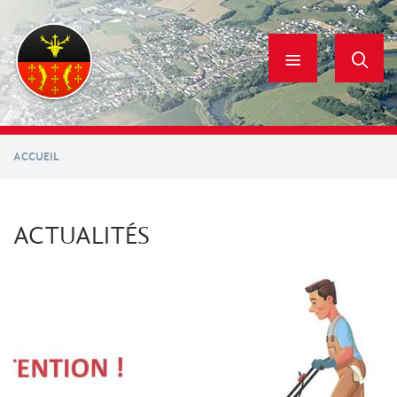
Aller
au
contenu
principal
ACCUEIL
ACTUALITÉS