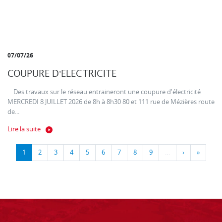
07/07/26
COUPURE D'ELECTRICITE
Des travaux sur le réseau entraineront une coupure d'électricité
MERCREDI 8 JUILLET 2026 de 8h à 8h30 80 et 111 rue de Mézières route
de...
Lire la suite
1
2
3
4
5
6
7
8
9
…
›
»