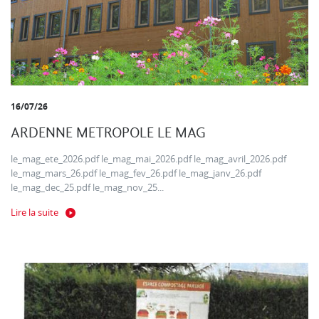
16/07/26
ARDENNE METROPOLE LE MAG
le_mag_ete_2026.pdf le_mag_mai_2026.pdf le_mag_avril_2026.pdf
le_mag_mars_26.pdf le_mag_fev_26.pdf le_mag_janv_26.pdf
le_mag_dec_25.pdf le_mag_nov_25...
Lire la suite