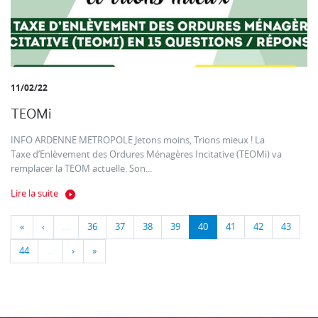
11/02/22
TEOMi
INFO ARDENNE METROPOLE Jetons moins, Trions mieux ! La
Taxe d’Enlèvement des Ordures Ménagères Incitative (TEOMi) va
remplacer la TEOM actuelle. Son...
Lire la suite
«
‹
…
36
37
38
39
40
41
42
43
44
…
›
»