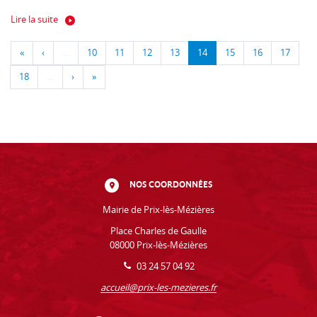
Lire la suite
«
‹
…
10
11
12
13
14
15
16
17
18
…
›
»
NOS COORDONNÉES
Mairie de Prix-lès-Mézières
Place Charles de Gaulle
08000 Prix-lès-Mézières
03 24 57 04 92
accueil@prix-les-mezieres.fr