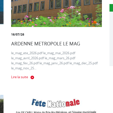
16/07/26
ARDENNE METROPOLE LE MAG
le_mag_ete_2026.pdf le_mag_mai_2026.pdf
le_mag_avril_2026.pdf le_mag_mars_26.pdf
le_mag_fev_26.pdf le_mag_janv_26.pdf le_mag_dec_25.pdf
le_mag_nov_25...
Lire la suite