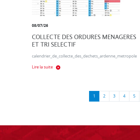
08/07/26
COLLECTE DES ORDURES MENAGERES
ET TRI SELECTIF
calendrier_de_collecte_des_dechets_ardenne_metropole
Lire la suite
1
2
3
4
5