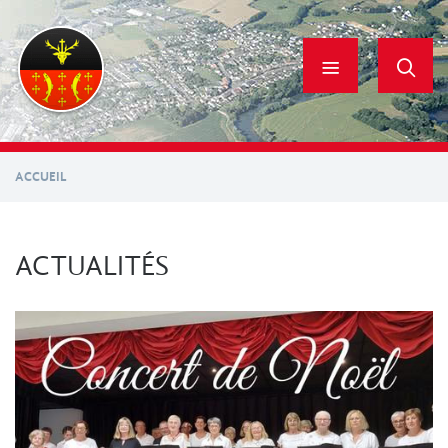
Aller
au
contenu
principal
ACCUEIL
ACTUALITÉS