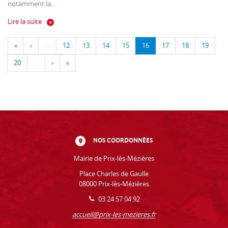
notamment la...
Lire la suite
«
‹
…
12
13
14
15
16
17
18
19
20
…
›
»
NOS COORDONNÉES
Mairie de Prix-lès-Mézières
Place Charles de Gaulle
08000 Prix-lès-Mézières
03 24 57 04 92
accueil@prix-les-mezieres.fr