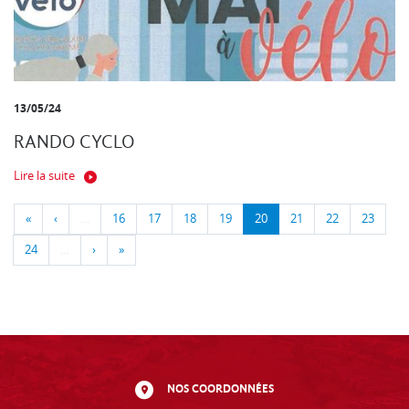
13/05/24
RANDO CYCLO
Lire la suite
«
‹
…
16
17
18
19
20
21
22
23
24
…
›
»
NOS COORDONNÉES