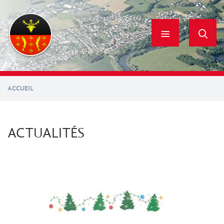
Aller
au
contenu
principal
ACCUEIL
ACTUALITÉS