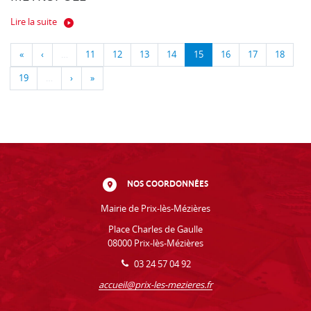
Lire la suite
«
‹
…
11
12
13
14
15
16
17
18
19
…
›
»
NOS COORDONNÉES
Mairie de Prix-lès-Mézières
Place Charles de Gaulle
08000 Prix-lès-Mézières
03 24 57 04 92
accueil@prix-les-mezieres.fr