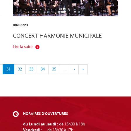
08/03/23
CONCERT HARMONIE MUNICIPALE
Lire la suite
31
32
33
34
35
…
›
»
HORAIRES D'OUVERTURES
du Lundi au Jeudi :
de 13h30 à 18h
Vendredi :
de 13h30 à 17h