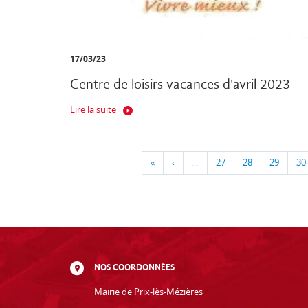
17/03/23
Centre de loisirs vacances d'avril 2023
Lire la suite
«
‹
…
27
28
29
30
NOS COORDONNÉES
Mairie de Prix-lès-Mézières