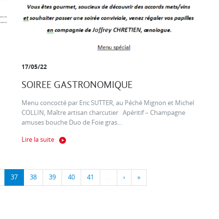
17/05/22
SOIREE GASTRONOMIQUE
Menu concocté par Eric SUTTER, au Péché Mignon et Michel
COLLIN, Maître artisan charcutier Apéritif – Champagne
amuses bouche Duo de Foie gras...
Lire la suite
37
38
39
40
41
…
›
»